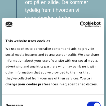
ord på en slide. De kommer
tydelig frem i hvordan vi
samarbeider, støtter
hverandre og stiller krav til
kvaliteten vi leverer ute hos
kundene våre, tilføyer
This website uses cookies
Andrea.
We use cookies to personalise content and ads, to provide
social media features and to analyse our traffic. We also share
information about your use of our site with our social media,
Andrea beskriver kulturen som åpen,
advertising and analytics partners who may combine it with
uformell og
other information that you’ve provided to them or that
samarbeidsorientert og med lav terskel
they’ve collected from your use of their services.
You can
for å stille spørsmål og dele erfaringer.
change your cookie preferences in adjacent checkboxes.
Det er et miljø der erfarne konsulenter
tar godt imot de nye, og der kunnskap
flyter begge veier.
Consent
Necessary