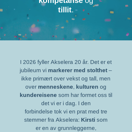
kompetanse
og
tillit
.
I 202
6
fyller
Akselera
20 år. Det er et
jubileum vi
markerer med stolthet
–
ikke primært over vekst og tall, men
over
menneskene
,
kulturen
og
kundereisene
som har formet oss til
det vi er i dag.
I den
forbindelse
tok
vi
en prat med tre
stemmer fra
Akselera
:
Kirsti
som
er
en av grunnleggerne,