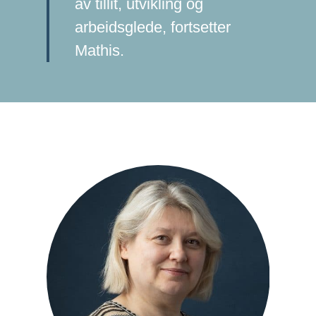
av tillit, utvikling og
arbeidsglede, fortsetter
Mathis.