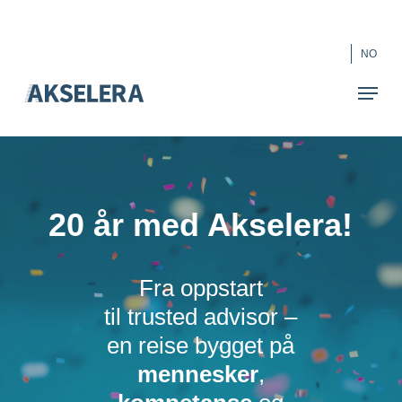
Skip
``
to
Close
NO
main
Menu
content
20 år med Akselera!
Fra oppstart
til
trusted
advisor
–
en reise bygget på
mennesker
,