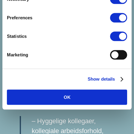
Selection
– Man får det beste fra
Preferences
begge verdener: tryggheten
i solid erfaring, kombinert
Statistics
med nysgjerrighet og
åpenhet for å tenke nytt. Det
Marketing
gir gode diskusjoner og
bedre løsninger, sier
Andrea.
Show details
Kirsti peker på det samme når hun
OK
forklarer hvorfor folk trives og blir:
– Hyggelige kollegaer,
kollegiale arbeidsforhold,