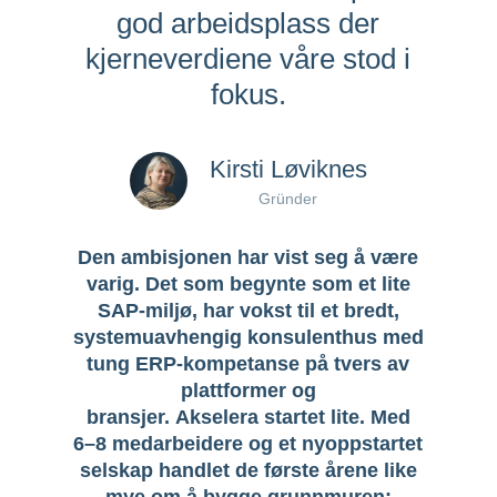
god arbeidsplass der
kjerneverdiene våre stod i
fokus.
Kirsti Løviknes
Gründer
Den ambisjonen har vist seg å være
varig. Det som begynte som et lite
SAP-miljø, har vokst til et bredt,
systemuavhengig konsulenthus med
tung ERP-kompetanse på tvers av
plattformer og
bransjer.
Akselera
startet lite. Med
6–8 medarbeidere og et
nyoppstartet
selskap handlet de første årene like
mye om å bygge grunnmuren: